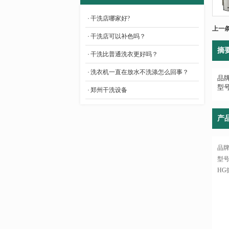
干洗店哪家好?
- 后整理辅助设备
上一
干洗店可以补色吗？
摘
干洗比普通洗衣更好吗？
洗衣机一直在放水不洗涤怎么回事？
品牌
型号
郑州干洗设备
产
品牌
型号
HG