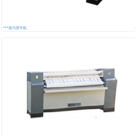
***蒸汽烫平机