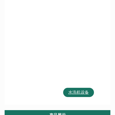
后整理辅助设备
工业折叠机系列
豪威系列产品
干洗机系列设备
全自动洗脱机
工业水洗机系列
工业烘干机系列
工业烫平机系列
后整理辅助设备
洗涤原料耗材
干洗机设备
水洗机设备