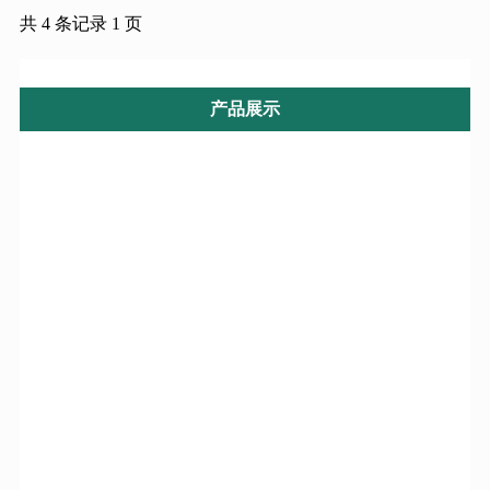
共 4 条记录 1 页
产品展示
航星系列产品
干洗机系列设备
洁神系列产品
洗脱机系列设备
全自动洗脱机系列
烘干机系列设备
洗脱烘一体机
烫平机系列设备
工业水洗机系列
高效送布机系列
工业烘干机系列
优质折叠机系列
工业烫平机系列