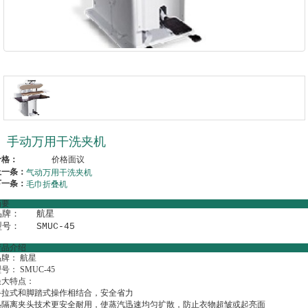
手动万用干洗夹机
价格：
价格面议
上一条：
气动万用干洗夹机
下一条：
毛巾折叠机
摘要
牌：   航星

号：   SMUC-45
产品介绍
牌： 航星
号： SMUC-45
樶大特点：
手拉式和脚踏式操作相结合，安全省力
热隔离夹头技术更安全耐用，使蒸汽迅速均匀扩散，防止衣物超皱或起亮面