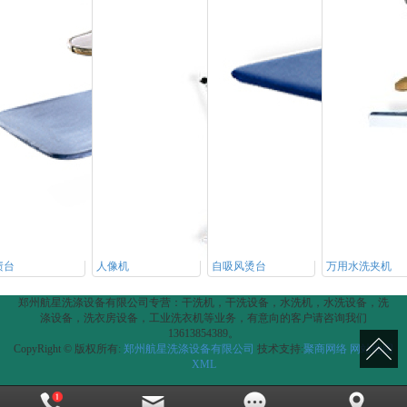
渍台
人像机
自吸风烫台
万用水洗夹机
郑州航星洗涤设备有限公司专营：干洗机，干洗设备，水洗机，水洗设备，洗
涤设备，洗衣房设备，工业洗衣机等业务，有意向的客户请咨询我们
13613854389。
CopyRight © 版权所有:
郑州航星洗涤设备有限公司
技术支持:
聚商网络
网站地图
XML