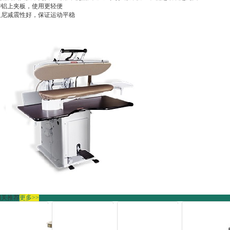
铸铝上夹板，使用更轻便
阻尼减震性好，保证运动平稳
相关推荐
更多>>