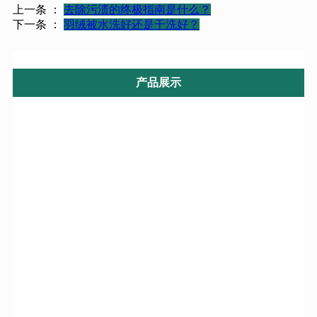
上一条 ：
去除污渍的终极指南是什么？
下一条 ：
羽绒被水洗好还是干洗好？
产品展示
航星系列产品
干洗机系列设备
洁神系列产品
洗脱机系列设备
全自动洗脱机系列
烘干机系列设备
洗脱烘一体机
烫平机系列设备
工业水洗机系列
高效送布机系列
工业烘干机系列
优质折叠机系列
工业烫平机系列